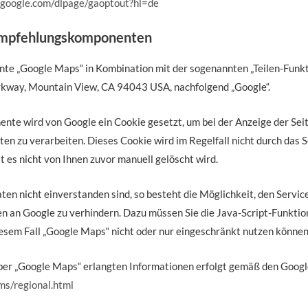
s.google.com/dlpage/gaoptout?hl=de
 Empfehlungskomponenten
te „Google Maps“ in Kombination mit der sogenannten „Teilen-Funkti
rkway, Mountain View, CA 94043 USA, nachfolgend „Google“.
ente wird von Google ein Cookie gesetzt, um bei der Anzeige der Se
aten zu verarbeiten. Dieses Cookie wird im Regelfall nicht durch das
t es nicht von Ihnen zuvor manuell gelöscht wird.
ten nicht einverstanden sind, so besteht die Möglichkeit, den Servi
 an Google zu verhindern. Dazu müssen Sie die Java-Script-Funktio
diesem Fall „Google Maps“ nicht oder nur eingeschränkt nutzen können
ber „Google Maps“ erlangten Informationen erfolgt gemäß den Goo
ms/regional.html