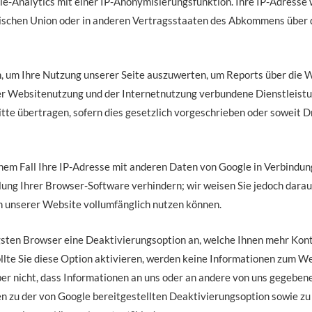
-Analytics mit einer IP-Anonymisierungsfunktion. Ihre IP-Adresse w
äischen Union oder in anderen Vertragsstaaten des Abkommens über
, um Ihre Nutzung unserer Seite auszuwerten, um Reports über die W
r Websitenutzung und der Internetnutzung verbundene Dienstleistu
tte übertragen, sofern dies gesetzlich vorgeschrieben oder soweit D
nem Fall Ihre IP-Adresse mit anderen Daten von Google in Verbindung 
ung Ihrer Browser-Software verhindern; wir weisen Sie jedoch darauf 
n unserer Website vollumfänglich nutzen können.
gsten Browser eine Deaktivierungsoption an, welche Ihnen mehr Kont
ollte Sie diese Option aktivieren, werden keine Informationen zum W
aber nicht, dass Informationen an uns oder an andere von uns gegebe
n zu der von Google bereitgestellten Deaktivierungsoption sowie zu 