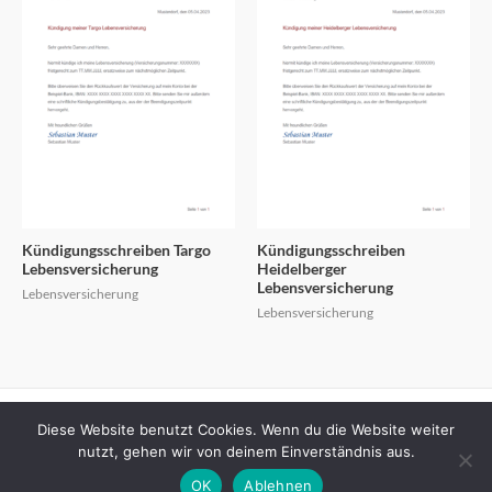
Kündigungsschreiben Targo
Kündigungsschreiben
Lebensversicherung
Heidelberger
Lebensversicherung
Lebensversicherung
Lebensversicherung
Diese Website benutzt Cookies. Wenn du die Website weiter
Copyright © 2026
Kuendigungsschreiben.info
nutzt, gehen wir von deinem Einverständnis aus.
Datenschutzerklärung
Impressum
OK
Ablehnen