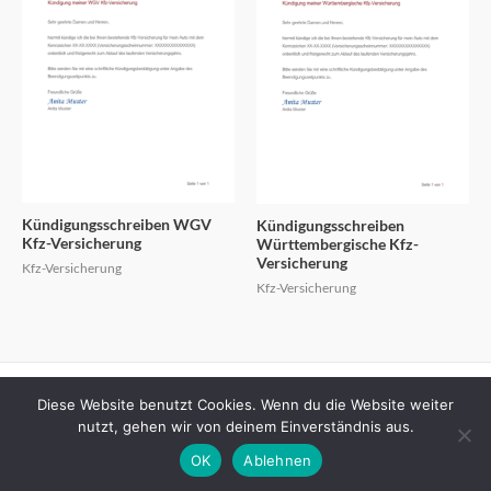
Kündigungsschreiben WGV
Kündigungsschreiben
Kfz-Versicherung
Württembergische Kfz-
Versicherung
Kfz-Versicherung
Kfz-Versicherung
Diese Website benutzt Cookies. Wenn du die Website weiter
Copyright © 2026
Kuendigungsschreiben.info
nutzt, gehen wir von deinem Einverständnis aus.
Datenschutzerklärung
Impressum
OK
Ablehnen